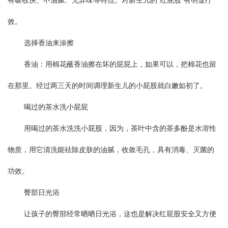
有吸收快、不油腻、无异味等特点。对新生儿的“红屁股”有明显疗
效。
选择香油来涂擦
香油：用棉花蘸香油擦在坏的屁屁上，如果可以，把棉花也留
在那里。经过两三天的时间调理新生儿的小屁股就白嫩如初了。
喝过的茶水洗小屁屁
用喝过的茶水洗洗小屁股，因为，茶叶中含的茶多酚是水溶性
物质，用它清洗能祛除皮肤的油腻，收敛毛孔，具有消毒、灭菌的
功效。
臀部日光浴
让孩子的臀部经常晒晒日光浴，这也是解决红屁股安全又方便