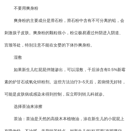
不要用爽身粉
爽身粉的主要成分是滑石粉，滑石粉中含有不可分离的铅，会
刺激孩子皮肤。爽身粉的颗粒很小，粉尘极易通过外阴进入阴道、
宫颈等处，特别注意不能在女婴的下体扑爽身粉。
湿敷
如果新生儿红屁屁伴随渗出，可以湿敷，干后涂含有0.5%新霉
素的炉甘石或氧化锌粉剂。这些方法治疗3~5天后，若病情无好转，
可能是皮肤病或感染未得到控制，应立即到转儿科就诊。
选择茶油来涂擦
茶油：茶油是天然的高级木本植物油，涂在新生儿的小屁屁上